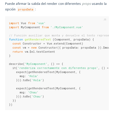
Puede afirmar la salida del render con diferentes
props
usando la
opción
:
propsData
import
 Vue 
from
'vue'
import
 MyComponent 
from
'./MyComponent.vue'
// Función auxiliar que monta y devuelve el texto represent
function
getRenderedText
 (
Component, propsData
) 
{
const
 Constructor = Vue.extend(Component)
const
 vm = 
new
 Constructor({ 
propsData
: propsData }).$mount
return
 vm.$el.textContent
}
describe(
'MyComponent'
, () => {
  it(
'renderiza correctamente con diferentes props'
, () => {
    expect(getRenderedText(MyComponent, {
      msg: 
'Hola'
    })).toBe(
'Hola'
)
    expect(getRenderedText(MyComponent, {
      msg: 
'Chau'
    })).toBe(
'Chau'
)
  })
})