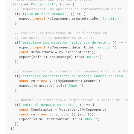
describe(
'MyComponent'
, () => {
// Inspeccionar las opciones de componentes en bruto
  it(
'tiene un hook creado'
, () => {
    expect(
typeof
 MyComponent.created).toBe(
'function'
)
  })
// Evaluar los resultados de las funciones en
// las opciones de componentes en bruto
  it(
'establece los datos correctos por defecto'
, () => {
    expect(
typeof
 MyComponent.data).toBe(
'function'
)
const
 defaultData = MyComponent.data()
    expect(defaultData.message).toBe(
'Hola!'
)
  })
// Inspeccionar la instancia del componente en el montaje
  it(
'establece correctamente el mensaje cuando se crea'
, ()
const
 vm = 
new
 Vue(MyComponent).$mount()
    expect(vm.message).toBe(
'Chau!'
)
  })
// Montar una instancia e inspeccionar la salida del rend
  it(
'emite el mensaje correcto'
, () => {
const
 Constructor = Vue.extend(MyComponent)
const
 vm = 
new
 Constructor().$mount()
    expect(vm.$el.textContent).toBe(
'Chau!'
)
  })
})