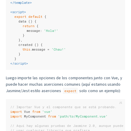
</
template
>
<
script
>
export
default
 {
    data () {
return
 {
        message: 
'Hola!'
      }
    },
    created () {
this
.message = 
'Chau!'
    }
  }
</
script
>
Luego importe las opciones de los componentes junto con Vue, y
puede hacer muchas aserciones comunes (aquí estamos usando
Jasmine/Jest estilo aserciones
solo como un ejemplo):
expect
// Importar Vue y el componente que se está probando.
import
 Vue 
from
'vue'
import
 MyComponent 
from
'path/to/MyComponent.vue'
// Aquí hay algunas pruebas de Jasmine 2.0, aunque puede
// usar cualquier librería que prefiera