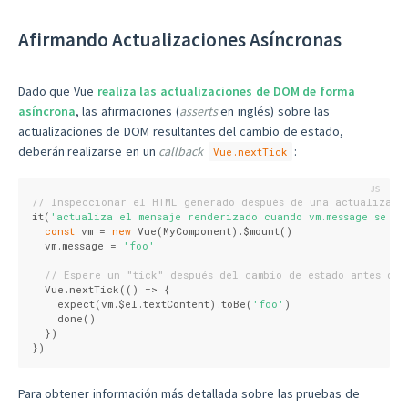
Afirmando Actualizaciones Asíncronas
Dado que Vue
realiza las actualizaciones de DOM de forma
asíncrona
, las afirmaciones (
asserts
en inglés) sobre las
actualizaciones de DOM resultantes del cambio de estado,
deberán realizarse en un
callback
:
Vue.nextTick
// Inspeccionar el HTML generado después de una actualizaci
it(
'actualiza el mensaje renderizado cuando vm.message se ac
const
 vm = 
new
 Vue(MyComponent).$mount()
  vm.message = 
'foo'
// Espere un "tick" después del cambio de estado antes de 
  Vue.nextTick(
()
 =>
 {
    expect(vm.$el.textContent).toBe(
'foo'
)
    done()
  })
})
Para obtener información más detallada sobre las pruebas de