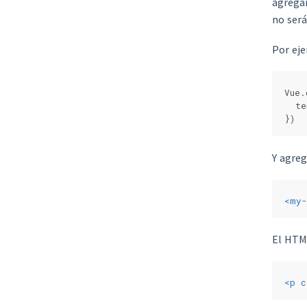
agregar
no será
Por eje
Vue.
  te
})
Y agreg
<
my-
El HTML
<
p
c