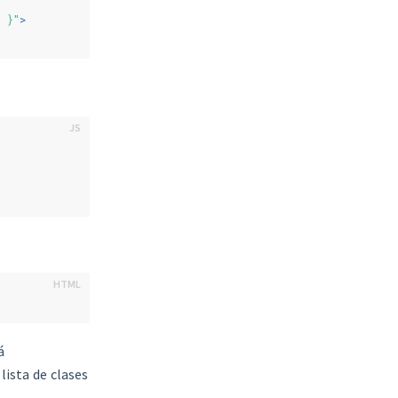
 }"
>
á
a lista de clases