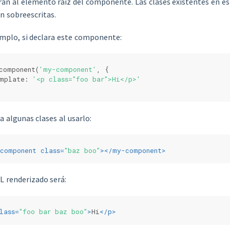
án al elemento raíz del componente. Las clases existentes en e
n sobreescritas.
mplo, si declara este componente:
component(
'my-component'
, {
mplate: 
'<p class="foo bar">Hi</p>'
a algunas clases al usarlo:
component
class
=
"baz boo"
>
</
my-component
>
 renderizado será:
lass
=
"foo bar baz boo"
>
Hi
</
p
>