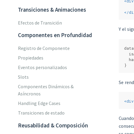
<
div
Transiciones & Animaciones
</
di
Efectos de Transición
Y el si
Componentes en Profundidad
Registro de Componente
data
  is
Propiedades
  ha
}
Eventos personalizados
Slots
Se rend
Componentes Dinámicos &
Asíncronos
<
div
Handling Edge Cases
Transiciones de estado
Cuand
Reusabilidad & Composición
consec
se conv