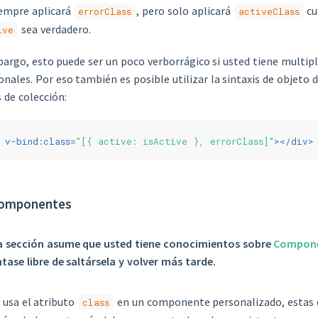
iempre aplicará
, pero solo aplicará
cu
errorClass
activeClass
sea verdadero.
ive
argo, esto puede ser un poco verborrágico si usted tiene multipl
onales. Por eso también es posible utilizar la sintaxis de objeto 
s de colección:
v-bind:class
=
"[{ active: isActive }, errorClass]"
>
</
div
>
omponentes
a sección asume que usted tiene conocimientos sobre
Compone
ntase libre de saltársela y volver más tarde.
usa el atributo
en un componente personalizado, estas c
class