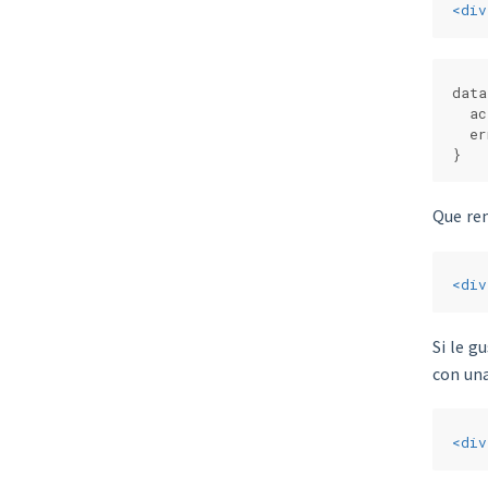
<
div
data
  ac
  er
}
Que ren
<
div
Si le g
con una
<
div