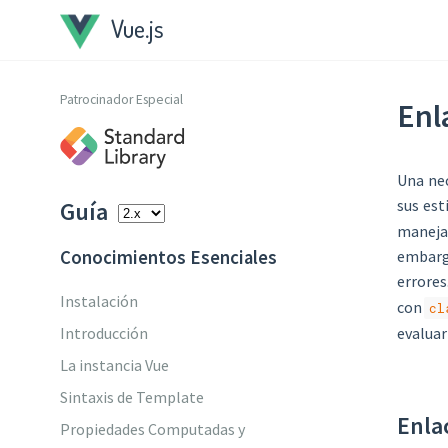
Vue.js
Patrocinador Especial
Enl
Una nec
sus est
Guía
manejar
embargo
Conocimientos Esenciales
errores
Instalación
con
cl
Introducción
evaluar
La instancia Vue
Sintaxis de Template
Enla
Propiedades Computadas y