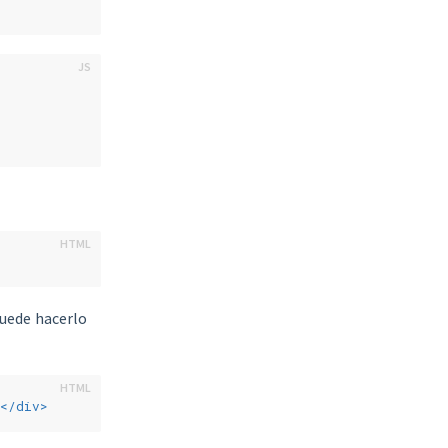
puede hacerlo
</
div
>