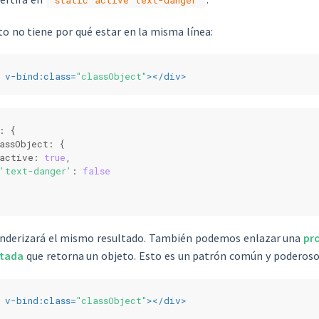
to no tiene por qué estar en la misma línea:
v-bind:class
=
"classObject"
>
</
div
>
: {
assObject: {
active: 
true
,
'text-danger'
: 
false
enderizará el mismo resultado. También podemos enlazar una
pr
tada
que retorna un objeto. Esto es un patrón común y poderoso
v-bind:class
=
"classObject"
>
</
div
>