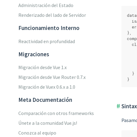
Administración del Estado
Renderizado del lado de Servidor
data
  is
  er
Funcionamiento Interno
},
comp
Reactividad en profundidad
  cl
Migraciones
    
Migración desde Vue 1.x
    
  }
Migración desde Vue Router 0.7.x
}
Migración de Vuex 0.6.x a 1.0
Meta Documentación
Sintax
Comparación con otros frameworks
Pasamo
Únete a la comunidad Vue.js!
Conozca al equipo