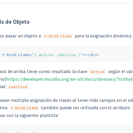
is de Objeto
s pasar un objeto a
para la asignación dinámica 
v-bind:class
v-bind:class
=
"{ active: isActive }"
>
</
div
>
axis de arriba tiene como resultado la clase
según el val
active
no(
https://developer.mozilla.org/en-US/docs/Glossary/Truthy
)
dad
.
isActive
acer multiple asignación de clases al tener más campos en el o
ctiva
también puede ser utilizada con el atributo
v-bind:class
e con la siguiente plantilla: