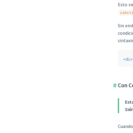
Esto s
isAct
Sin emb
condici
sintaxi
<
div
Con C
Est
Sié
Cuando 