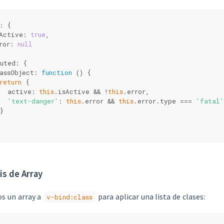
: {
Active: 
true
,
ror: 
null
uted: {
assObject: 
function
 (
) 
{
return
 {
  active: 
this
.isActive && !
this
.error,
'text-danger'
: 
this
.error && 
this
.error.type === 
'fatal'
}
is de Array
s un array a
para aplicar una lista de clases:
v-bind:class