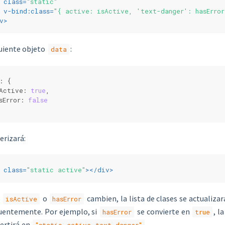
class
=
"static"
v-bind:class
=
"{ active: isActive, 'text-danger': hasError
v
>
guiente objeto
:
data
: {
Active: 
true
,
sError: 
false
erizará:
class
=
"static active"
>
</
div
>
o
o
cambien, la lista de clases se actualizar
isActive
hasError
uentemente. Por ejemplo, si
se convierte en
, l
hasError
true
ertirá en
.
"static active text-danger"