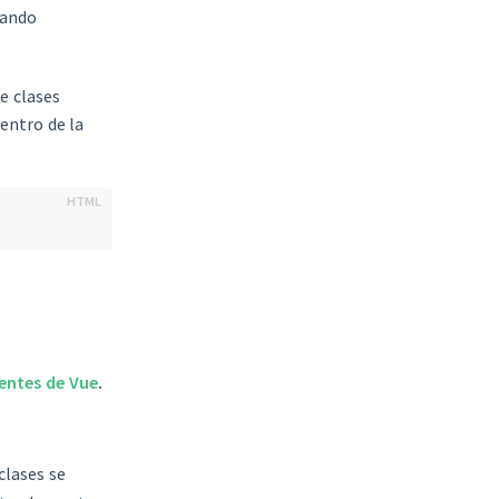
ando
e clases
dentro de la
ntes de Vue
.
lases se