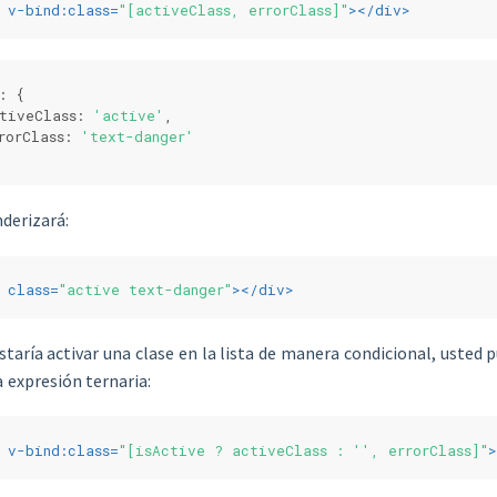
v-bind:class
=
"[activeClass, errorClass]"
>
</
div
>
: {
tiveClass: 
'active'
,
rorClass: 
'text-danger'
derizará:
class
=
"active text-danger"
>
</
div
>
ustaría activar una clase en la lista de manera condicional, usted 
 expresión ternaria:
v-bind:class
=
"[isActive ? activeClass : '', errorClass]"
>