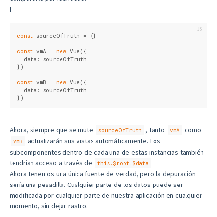
I
const
 sourceOfTruth = {}
const
 vmA = 
new
 Vue({
  data: sourceOfTruth
})
const
 vmB = 
new
 Vue({
  data: sourceOfTruth
})
Ahora, siempre que se mute
, tanto
como
sourceOfTruth
vmA
actualizarán sus vistas automáticamente. Los
vmB
subcomponentes dentro de cada una de estas instancias también
tendrían acceso a través de
this.$root.$data
Ahora tenemos una única fuente de verdad, pero la depuración
sería una pesadilla. Cualquier parte de los datos puede ser
modificada por cualquier parte de nuestra aplicación en cualquier
momento, sin dejar rastro.