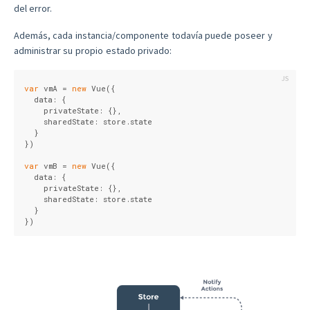
del error.
Además, cada instancia/componente todavía puede poseer y
administrar su propio estado privado:
var
 vmA = 
new
 Vue({
  data: {
    privateState: {},
    sharedState: store.state
  }
})
var
 vmB = 
new
 Vue({
  data: {
    privateState: {},
    sharedState: store.state
  }
})