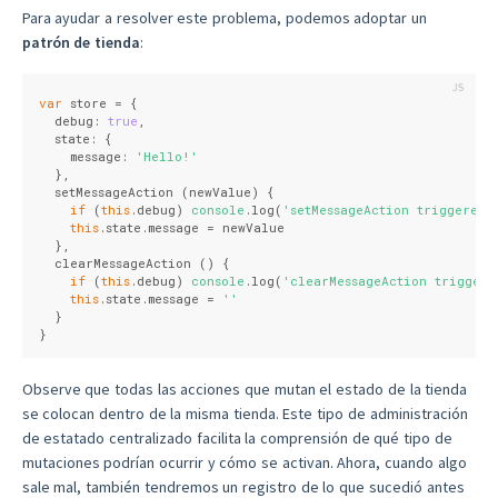
Para ayudar a resolver este problema, podemos adoptar un
patrón de tienda
:
var
 store = {
  debug: 
true
,
  state: {
    message: 
'Hello!'
  },
  setMessageAction (newValue) {
if
 (
this
.debug) 
console
.log(
'setMessageAction triggered 
this
.state.message = newValue
  },
  clearMessageAction () {
if
 (
this
.debug) 
console
.log(
'clearMessageAction triggere
this
.state.message = 
''
  }
}
Observe que todas las acciones que mutan el estado de la tienda
se colocan dentro de la misma tienda. Este tipo de administración
de estatado centralizado facilita la comprensión de qué tipo de
mutaciones podrían ocurrir y cómo se activan. Ahora, cuando algo
sale mal, también tendremos un registro de lo que sucedió antes