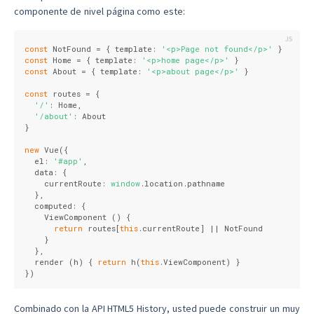
componente de nivel página como este:
const
 NotFound = { 
template
: 
'<p>Page not found</p>'
 }
const
 Home = { 
template
: 
'<p>home page</p>'
 }
const
 About = { 
template
: 
'<p>about page</p>'
 }
const
 routes = {
'/'
: Home,
'/about'
: About
}
new
 Vue({
  el: 
'#app'
,
  data: {
    currentRoute: 
window
.location.pathname
  },
  computed: {
    ViewComponent () {
return
 routes[
this
.currentRoute] || NotFound
    }
  },
  render (h) { 
return
 h(
this
.ViewComponent) }
})
Combinado con la API HTML5 History, usted puede construir un muy