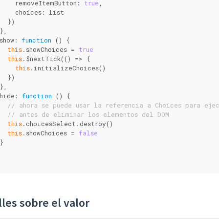
    removeItemButton: 
true
,
    choices: list
  })
},
show: 
function
 (
) 
{
this
.showChoices = 
true
this
.$nextTick(
()
 =>
 {
this
.initializeChoices()
  })
},
hide: 
function
 (
) 
{
// ahora se puede usar la referencia a Choices para eje
// antes de eliminar los elementos del DOM
this
.choicesSelect.destroy()
this
.showChoices = 
false
}
les sobre el valor