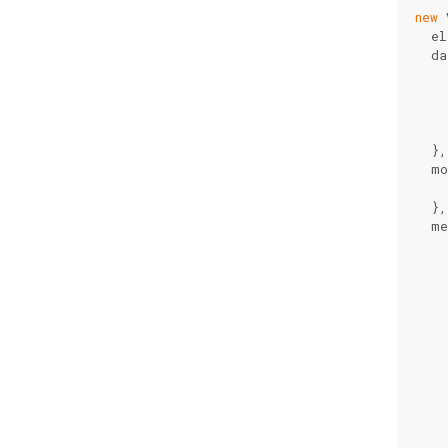
new
 
  el
  da
    
    
    
  },
  mo
  },
  me
    
    
    
    
    
    
    