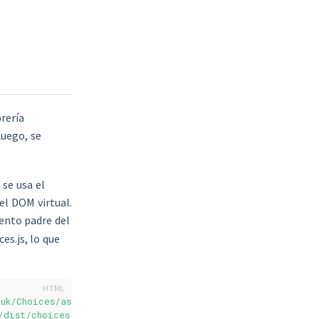
rería
uego, se
 se usa el
el DOM virtual.
ento padre del
es.js, lo que
.uk/Choices/assets/styles/css/choices.min.css?version=3.0.3
s/dist/choices.min.js?version=3.0.3'
>
</
script
>