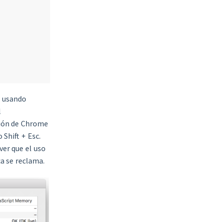
n
usando
l
ción de Chrome
Shift + Esc.
ver que el uso
a se reclama.