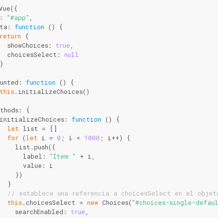
Vue({
: 
"#app"
,
ta: 
function
 (
) 
{
return
 {
  showChoices: 
true
,
  choicesSelect: 
null
}
unted: 
function
 (
) 
{
this
.initializeChoices()
thods: {
initializeChoices: 
function
 (
) 
{
let
 list = []
for
 (
let
 i = 
0
; i < 
1000
; i++) {
    list.push({
      label: 
"Ítem "
 + i,
      value: i
    })
  }
// establece una referencia a choicesSelect en el objet
this
.choicesSelect = 
new
 Choices(
"#choices-single-defau
    searchEnabled: 
true
,