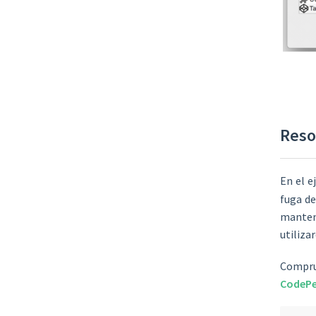
Reso
En el e
fuga de
mantend
utiliz
Compru
CodeP