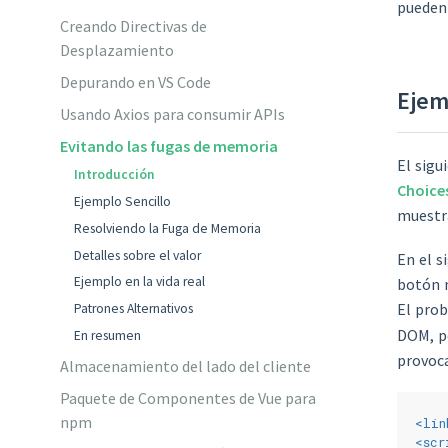
pueden 
Creando Directivas de
Desplazamiento
Depurando en VS Code
Ejem
Usando Axios para consumir APIs
Evitando las fugas de memoria
El sigu
Introducción
Choices
Ejemplo Sencillo
muestra
Resolviendo la Fuga de Memoria
Detalles sobre el valor
En el s
Ejemplo en la vida real
botón m
El prob
Patrones Alternativos
DOM, pe
En resumen
provoc
Almacenamiento del lado del cliente
Paquete de Componentes de Vue para
npm
<
lin
<
scr