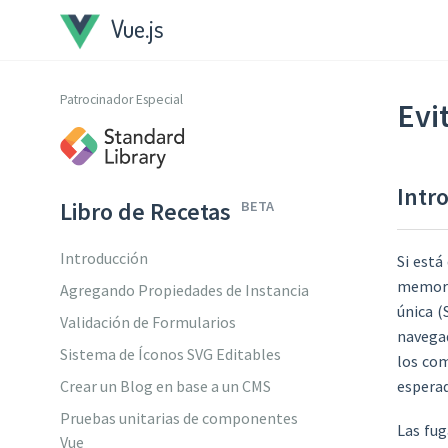
Vue.js
Patrocinador Especial
Evi
Intr
Libro de Recetas
BETA
Introducción
Si está
memori
Agregando Propiedades de Instancia
única (
Validación de Formularios
navegad
Sistema de Íconos SVG Editables
los com
espera
Crear un Blog en base a un CMS
Pruebas unitarias de componentes
Las fug
Vue