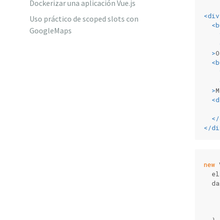
Dockerizar una aplicación Vue.js
<
div
Uso práctico de scoped slots con
<
b
GoogleMaps
    
  >
O
<
b
    
  >
M
<
d
</
</
di
new
 
  el
  da
    
    