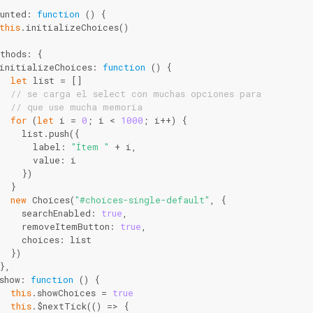
unted: 
function
 (
) 
{
this
.initializeChoices()
thods: {
initializeChoices: 
function
 (
) 
{
let
 list = []
// se carga el select con muchas opciones para
// que use mucha memoria
for
 (
let
 i = 
0
; i < 
1000
; i++) {
    list.push({
      label: 
"Ítem "
 + i,
      value: i
    })
  }
new
 Choices(
"#choices-single-default"
, {
    searchEnabled: 
true
,
    removeItemButton: 
true
,
    choices: list
  })
},
show: 
function
 (
) 
{
this
.showChoices = 
true
this
.$nextTick(
()
 =>
 {