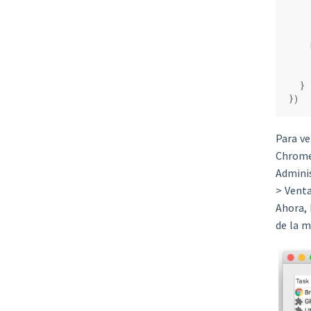
    
    
    
    
  }
})
Para ve
Chrome 
Adminis
> Venta
Ahora, 
de la m