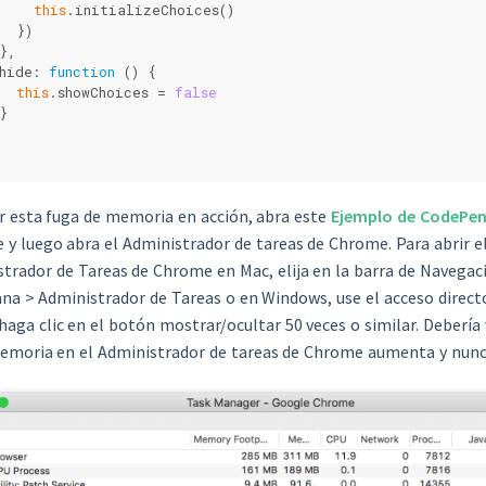
this
.initializeChoices()
  })
},
hide: 
function
 (
) 
{
this
.showChoices = 
false
}
r esta fuga de memoria en acción, abra este
Ejemplo de CodePe
y luego abra el Administrador de tareas de Chrome. Para abrir e
trador de Tareas de Chrome en Mac, elija en la barra de Navega
na > Administrador de Tareas o en Windows, use el acceso directo 
haga clic en el botón mostrar/ocultar 50 veces o similar. Debería 
emoria en el Administrador de tareas de Chrome aumenta y nunc