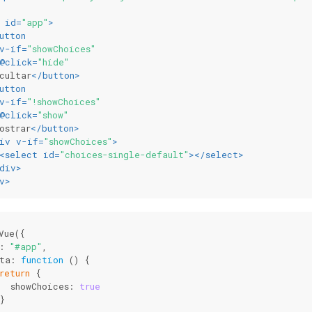
id
=
"app"
>
utton
v-if
=
"showChoices"
@
click
=
"hide"
cultar
</
button
>
utton
v-if
=
"!showChoices"
@
click
=
"show"
ostrar
</
button
>
iv
v-if
=
"showChoices"
>
<
select
id
=
"choices-single-default"
>
</
select
>
div
>
v
>
Vue({
: 
"#app"
,
ta: 
function
 (
) 
{
return
 {
  showChoices: 
true
}