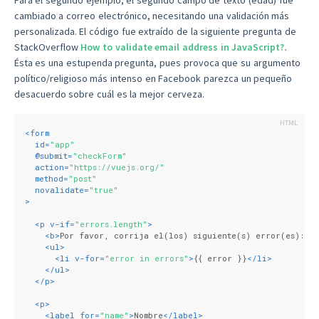
cambiado a correo electrónico, necesitando una validación más
personalizada. El código fue extraído de la siguiente pregunta de
StackOverflow
How to validate email address in JavaScript?
.
Ésta es una estupenda pregunta, pues provoca que su argumento
político/religioso más intenso en Facebook parezca un pequeño
desacuerdo sobre cuál es la mejor cerveza.
<
form
id
=
"app"
  @
submit
=
"checkForm"
action
=
"https://vuejs.org/"
method
=
"post"
novalidate
=
"true"
>
<
p
v-if
=
"errors.length"
>
<
b
>
Por favor, corrija el(los) siguiente(s) error(es):
</
<
ul
>
<
li
v-for
=
"error in errors"
>
{{ error }}
</
li
>
</
ul
>
</
p
>
<
p
>
<
label
for
=
"name"
>
Nombre
</
label
>