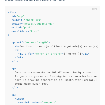
<
form
id
=
"app"
  @
submit
=
"checkForm"
action
=
"https://vuejs.org/"
method
=
"post"
novalidate
=
"true"
>
<
p
v-if
=
"errors.length"
>
<
b
>
Por favor, corrija el(los) siguiente(s) error(es):
</
<
ul
>
<
li
v-for
=
"error in errors"
>
{{ error }}
</
li
>
</
ul
>
</
p
>
<
p
>
    Dado un presupuesto de 100 dólares, indique cuanto
    le gustaría gastar en las siguientes características
    para la próxima generación del Destructor Estelar. El
    total debe sumar 100.
</
p
>
<
p
>
<
input
v-model.number
=
"weapons"