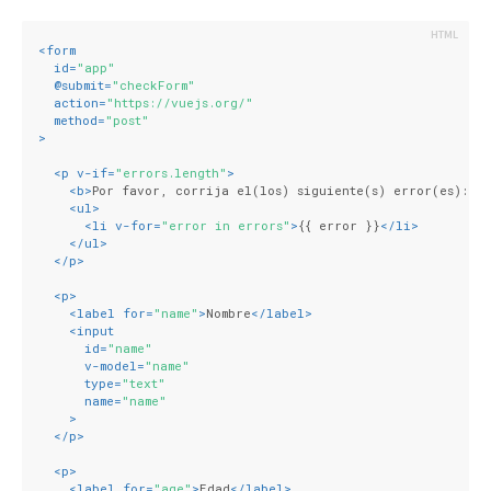
<
form
id
=
"app"
  @
submit
=
"checkForm"
action
=
"https://vuejs.org/"
method
=
"post"
>
<
p
v-if
=
"errors.length"
>
<
b
>
Por favor, corrija el(los) siguiente(s) error(es):
</
<
ul
>
<
li
v-for
=
"error in errors"
>
{{ error }}
</
li
>
</
ul
>
</
p
>
<
p
>
<
label
for
=
"name"
>
Nombre
</
label
>
<
input
id
=
"name"
v-model
=
"name"
type
=
"text"
name
=
"name"
    >
</
p
>
<
p
>
<
label
for
=
"age"
>
Edad
</
label
>