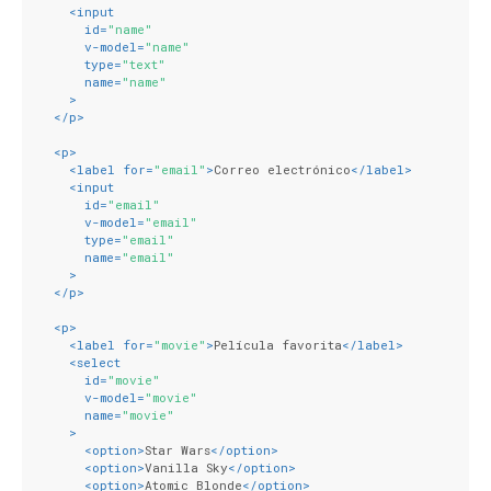
<
input
id
=
"name"
v-model
=
"name"
type
=
"text"
name
=
"name"
    >
</
p
>
<
p
>
<
label
for
=
"email"
>
Correo electrónico
</
label
>
<
input
id
=
"email"
v-model
=
"email"
type
=
"email"
name
=
"email"
    >
</
p
>
<
p
>
<
label
for
=
"movie"
>
Película favorita
</
label
>
<
select
id
=
"movie"
v-model
=
"movie"
name
=
"movie"
    >
<
option
>
Star Wars
</
option
>
<
option
>
Vanilla Sky
</
option
>
<
option
>
Atomic Blonde
</
option
>