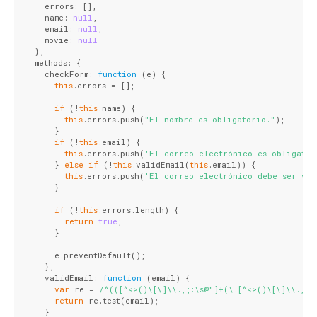
    errors: [],
    name: 
null
,
    email: 
null
,
    movie: 
null
  },
  methods: {
    checkForm: 
function
 (
e
) 
{
this
.errors = [];
if
 (!
this
.name) {
this
.errors.push(
"El nombre es obligatorio."
);
      }
if
 (!
this
.email) {
this
.errors.push(
'El correo electrónico es obligator
      } 
else
if
 (!
this
.validEmail(
this
.email)) {
this
.errors.push(
'El correo electrónico debe ser vál
      }
if
 (!
this
.errors.length) {
return
true
;
      }
      e.preventDefault();
    },
    validEmail: 
function
 (
email
) 
{
var
 re = 
/^(([^<>()\[\]\\.,;:\s@"]+(\.[^<>()\[\]\\.,;:
return
 re.test(email);
    }