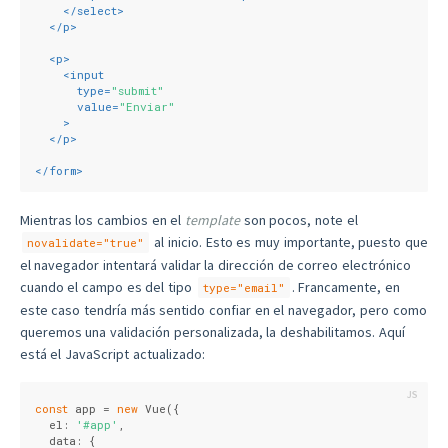
</
select
>
</
p
>
<
p
>
<
input
type
=
"submit"
value
=
"Enviar"
    >
</
p
>
</
form
>
Mientras los cambios en el
template
son pocos, note el
al inicio. Esto es muy importante, puesto que
novalidate="true"
el navegador intentará validar la dirección de correo electrónico
cuando el campo es del tipo
. Francamente, en
type="email"
este caso tendría más sentido confiar en el navegador, pero como
queremos una validación personalizada, la deshabilitamos. Aquí
está el JavaScript actualizado:
const
 app = 
new
 Vue({
  el: 
'#app'
,
  data: {