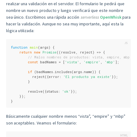
realizar una validación en el servidor. El formulario le pedirá que
nombre un nuevo producto y luego verificará que este nombre
sea único. Escribimos una rápida acción
serverless
OpenWhisk
para
hacer la validación. Aunque no sea muy importante, aquí esta la
lógica utilizada:
function
main
(
args
) 
{
return
new
Promise
(
(
resolve, reject
) =>
 {
// Malos nombres de productos: vista, empire, mbp
const
 badNames = [
'vista'
, 
'empire'
, 
'mbp'
];
if
 (badNames.includes(args.name)) {
          reject({
error
: 
'El producto ya existe'
});
        }
        resolve({
status
: 
'ok'
});
    });
}
Básicamente cualquier nombre menos “vista”, “empire” y “mbp”
son aceptables. Veamos el formulario: