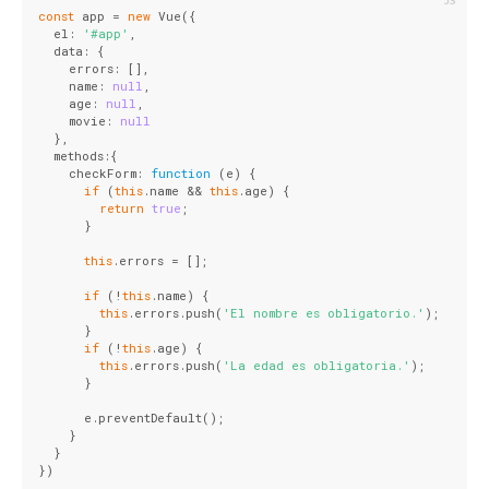
const
 app = 
new
 Vue({
  el: 
'#app'
,
  data: {
    errors: [],
    name: 
null
,
    age: 
null
,
    movie: 
null
  },
  methods:{
    checkForm: 
function
 (
e
) 
{
if
 (
this
.name && 
this
.age) {
return
true
;
      }
this
.errors = [];
if
 (!
this
.name) {
this
.errors.push(
'El nombre es obligatorio.'
);
      }
if
 (!
this
.age) {
this
.errors.push(
'La edad es obligatoria.'
);
      }
      e.preventDefault();
    }
  }
})