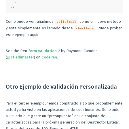
  }
})
Como puede ver, añadimos
como un nuevo método
validEmail
y este simplemente es llamado desde
. Puede probar
checkForm
este ejemplo aquí:
See the Pen
form validation 2
by Raymond Camden
(
@cfjedimaster
) on
CodePen
.
Otro Ejemplo de Validación Personalizada
Para el tercer ejemplo, hemos construido algo que probablemente
usted ya ha visto en las aplicaciones de cuestionarios. Se le pide
al usuario que gaste un “presupuesto” en un conjunto de
características para la próxima generación del Destructor Estelar.
El total debe ser de 100. Primero, el HTML: