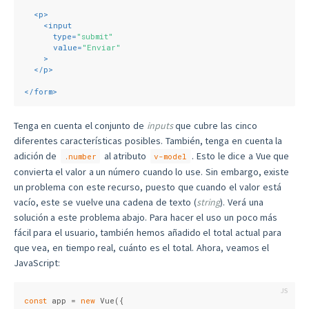
<
p
>
<
input
type
=
"submit"
value
=
"Enviar"
    >
</
p
>
</
form
>
Tenga en cuenta el conjunto de
inputs
que cubre las cinco
diferentes características posibles. También, tenga en cuenta la
adición de
al atributo
. Esto le dice a Vue que
.number
v-model
convierta el valor a un número cuando lo use. Sin embargo, existe
un problema con este recurso, puesto que cuando el valor está
vacío, este se vuelve una cadena de texto (
string
). Verá una
solución a este problema abajo. Para hacer el uso un poco más
fácil para el usuario, también hemos añadido el total actual para
que vea, en tiempo real, cuánto es el total. Ahora, veamos el
JavaScript:
const
 app = 
new
 Vue({