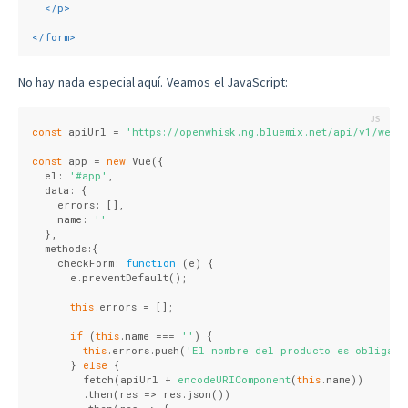
</
p
>
</
form
>
No hay nada especial aquí. Veamos el JavaScript:
const
 apiUrl = 
'https://openwhisk.ng.bluemix.net/api/v1/web/
const
 app = 
new
 Vue({
  el: 
'#app'
,
  data: {
    errors: [],
    name: 
''
  },
  methods:{
    checkForm: 
function
 (
e
) 
{
      e.preventDefault();
this
.errors = [];
if
 (
this
.name === 
''
) {
this
.errors.push(
'El nombre del producto es obligato
      } 
else
 {
        fetch(apiUrl + 
encodeURIComponent
(
this
.name))
        .then(
res
 =>
 res.json())