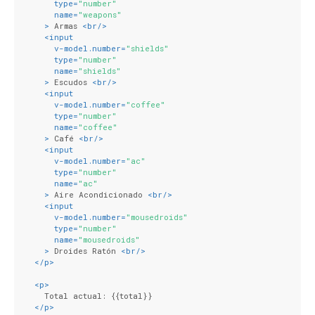
type
=
"number"
name
=
"weapons"
    >
 Armas 
<
br
/>
<
input
v-model.number
=
"shields"
type
=
"number"
name
=
"shields"
    >
 Escudos 
<
br
/>
<
input
v-model.number
=
"coffee"
type
=
"number"
name
=
"coffee"
    >
 Café 
<
br
/>
<
input
v-model.number
=
"ac"
type
=
"number"
name
=
"ac"
    >
 Aire Acondicionado 
<
br
/>
<
input
v-model.number
=
"mousedroids"
type
=
"number"
name
=
"mousedroids"
    >
 Droides Ratón 
<
br
/>
</
p
>
<
p
>
    Total actual: {{total}}
</
p
>