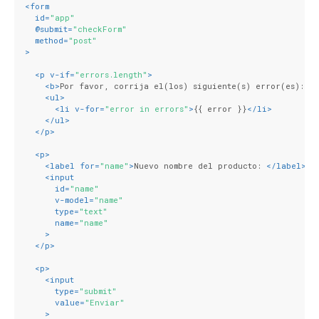
<
form
id
=
"app"
  @
submit
=
"checkForm"
method
=
"post"
>
<
p
v-if
=
"errors.length"
>
<
b
>
Por favor, corrija el(los) siguiente(s) error(es):
</
<
ul
>
<
li
v-for
=
"error in errors"
>
{{ error }}
</
li
>
</
ul
>
</
p
>
<
p
>
<
label
for
=
"name"
>
Nuevo nombre del producto: 
</
label
>
<
input
id
=
"name"
v-model
=
"name"
type
=
"text"
name
=
"name"
    >
</
p
>
<
p
>
<
input
type
=
"submit"
value
=
"Enviar"
    >