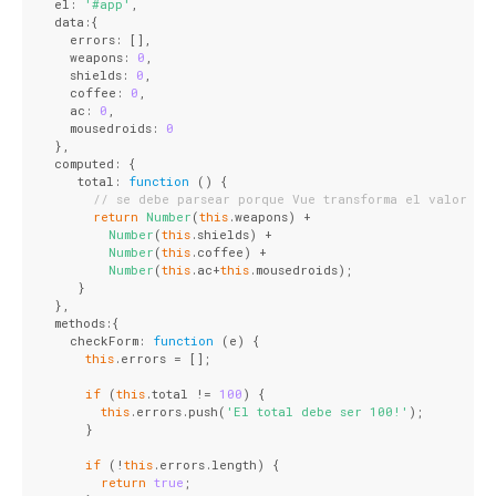
  el: 
'#app'
,
  data:{
    errors: [],
    weapons: 
0
,
    shields: 
0
,
    coffee: 
0
,
    ac: 
0
,
    mousedroids: 
0
  },
  computed: {
     total: 
function
 (
) 
{
// se debe parsear porque Vue transforma el valor va
return
Number
(
this
.weapons) +
Number
(
this
.shields) +
Number
(
this
.coffee) +
Number
(
this
.ac+
this
.mousedroids);
     }
  },
  methods:{
    checkForm: 
function
 (
e
) 
{
this
.errors = [];
if
 (
this
.total != 
100
) {
this
.errors.push(
'El total debe ser 100!'
);
      }
if
 (!
this
.errors.length) {
return
true
;