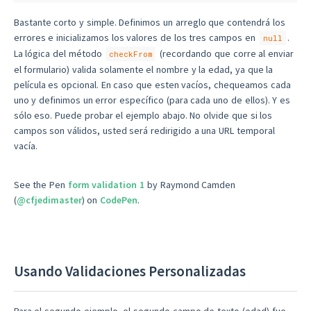
Bastante corto y simple. Definimos un arreglo que contendrá los
errores e inicializamos los valores de los tres campos en
.
null
La lógica del método
(recordando que corre al enviar
checkFrom
el formulario) valida solamente el nombre y la edad, ya que la
película es opcional. En caso que esten vacíos, chequeamos cada
uno y definimos un error específico (para cada uno de ellos). Y es
sólo eso. Puede probar el ejemplo abajo. No olvide que si los
campos son válidos, usted será redirigido a una URL temporal
vacía.
See the Pen
form validation 1
by Raymond Camden
(
@cfjedimaster
) on
CodePen
.
Usando Validaciones Personalizadas
Para el segundo ejemplo, el segundo campo de texto (edad) fue