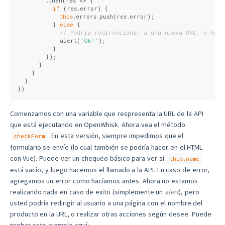
        .then(
res
 =>
 {
if
 (res.error) {
this
.errors.push(res.error);
          } 
else
 {
// Podría redireccionar a una nueva URL, o hace
            alert(
'Ok!'
);
          }
        });
      }
    }
  }
})
Comenzamos con una variable que respresenta la URL de la API
que está ejecutando en OpenWhisk. Ahora vea el método
. En esta versión, siempre impedimos que el
checkForm
formulario se envíe (lo cual también se podría hacer en el HTML
con Vue). Puede ver un chequeo básico para ver sí
this.name
está vacío, y luego hacemos el llamado a la API. En caso de error,
agregamos un error como hacíamos antes. Ahora no estamos
realizando nada en caso de exito (simplemente un
alert
), pero
usted podría redirigir al usuario a una página con el nombre del
producto en la URL, o realizar otras acciones según desee. Puede